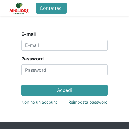
Contattaci
Home
Shop
La Fam
E-mail
Password
Accedi
Non ho un account
Reimposta password