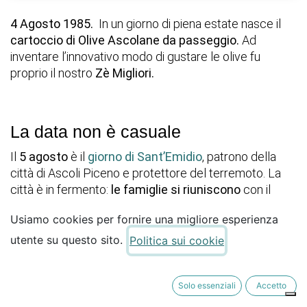
4 Agosto 1985. 
 In un giorno di piena estate nasce il 
cartoccio di Olive Ascolane da passeggio.
 Ad 
inventare l’innovativo modo di gustare le olive fu 
proprio il nostro 
Zè Migliori.
La data non è casuale
Il 
5 agosto
 è il 
giorno di Sant’Emidio
, patrono della 
città di Ascoli Piceno e protettore del terremoto. La 
città è in fermento: 
le famiglie si riuniscono
 con il 
rientro a casa dei parenti che vivono lontano, mentre 
le 
Usiamo cookies per fornire una migliore esperienza
donne si dedicano alle preparazioni per il pranzo
 del 
giorno di festa.
utente su questo sito.
Politica sui cookie
Nello stesso periodo, 
i 6 sestieri della città sono 
Solo essenziali
Accetto
pronti a darsi battaglia per conquistare il
 palio della 
Quintana
, una 
giostra equestre di origine medievale