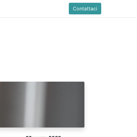
B&B
News
Contattaci