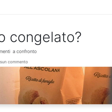
Famiglia
L'Oliva Ascolana
L'Oliva Ascolana Dop
o congelato?
imenti a confronto
ssun commento