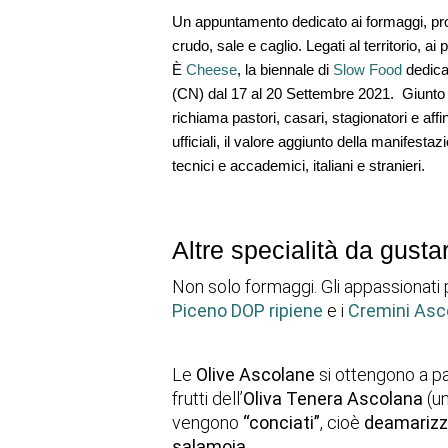
Un appuntamento dedicato ai
 formaggi
, pr
crudo, sale 
e 
caglio
. Legati al territorio, a
È 
Cheese
, la biennale di 
Slow Food
 dedica
(CN)
 dal 
17 al 20 Settembre 2021. 
 Giunto
richiama
 pastori, casari, stagionatori
 e
 aff
ufficiali, il valore aggiunto della manifestazi
tecnici
 e 
accademici
, italiani e stranieri.
Altre specialità da gusta
Non solo formaggi. Gli appassionati
Piceno DOP ripiene
e i
Cremini Asco
Le
Olive Ascolane
si ottengono a pa
frutti dell’
Oliva Tenera Ascolana
(u
vengono
“conciati”
, cioè
deamarizza
salamoia.