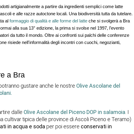
odotti artigianalmente a partire da ingredienti semplici come 
latte 
i pascoli e alle razze autoctone locali. Una 
biodiversità
 tutta da
 tutelare
. 
ta al 
formaggio di qualità e alle forme del latte
 che si svolgerà a
 Bra 
 ormai alla sua 
13° edizione
, la prima si svolse nel 1997, l’evento 
inatori da tutto il mondo
. Oltre ai confronti sui palchi delle conferenze 
one risiede nell'i
nformalità degli incontri
 con
 cuochi, negozianti, 
re a Bra
 potranno gustare anche le nostre
Olive Ascolane del
lani.
rtire dalle
Olive Ascolane del Piceno DOP in salamoia
. I
na cultivar tipica delle province di Ascoli Piceno e Teramo)
ti in acqua e soda
per poi essere
conservati in