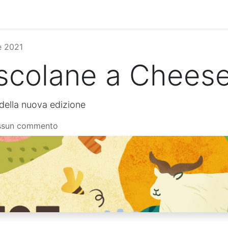
Famiglia
L'Oliva Ascolana
L'Oliva Ascolana Dop
e 2021
Ascolane a Chees
 della nuova edizione
essun commento